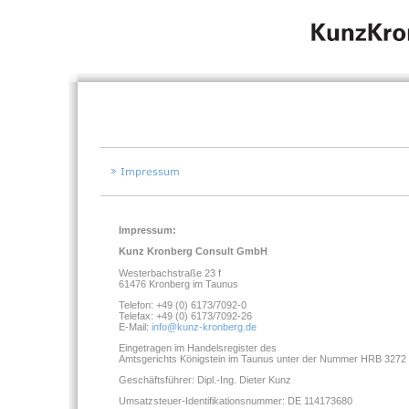
Impressum:
Kunz Kronberg Consult GmbH
Westerbachstraße 23 f
61476 Kronberg im Taunus
Telefon: +49 (0) 6173/7092-0
Telefax: +49 (0) 6173/7092-26
E-Mail:
info@kunz-kronberg.de
Eingetragen im Handelsregister des
Amtsgerichts Königstein im Taunus unter der Nummer HRB 3272
Geschäftsführer: Dipl.-Ing. Dieter Kunz
Umsatzsteuer-Identifikationsnummer: DE 114173680